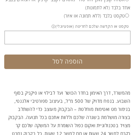
אחד בלבד (לא לתמונות)
טקסט בלבד (ללא תמונה או איור)
טקסט או הקדשה שלכם לחריטה (אופציונלי)
ⓘ
הוספה לסל
מהמשרד,
דרך האימון בחדר הכושר ועד לבילוי או פיקניק בסוף
השבוע.
בנפח מדויק של
500 מ"ל
,
בעיצוב ספורטיבי
אלגנטי,
בגימור מט ואטימות מוחלטת – הבקבוק מעוצב כדי להשתלב
בצורה מושלמת בשגרה שלכם וללוות אתכם בכל תנועה.
הבקבוק
מצויד בטכנולוגיית ואקום כפול השומרת על המשקה שלכם קר
כקרח למשך 24 שעות או חם למשך 12 שעות.
כל בקבוק נחרט