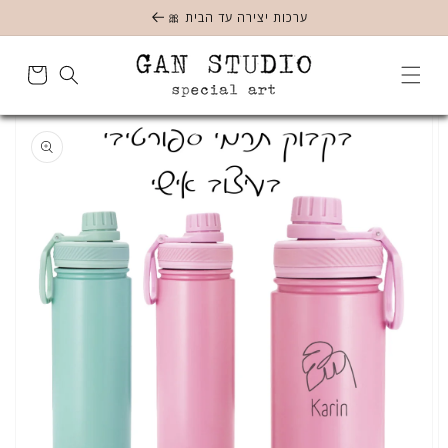
מעבר
ערכות יצירה עד הבית 🎀
לתוכן
סל
הקניות
מעבר
לפרטי
המוצר
פתח
מדיה
1
בתצוגת
הגלריה