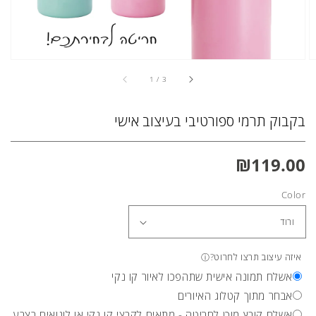
מ
1
/
3
בקבוק תרמי ספורטיבי בעיצוב אישי
מחיר
₪119.00
רגיל
Color
איזה עיצוב תרצו לחרוט?
ⓘ
אשלח תמונה אישית שתהפכו לאיור קו נקי
אבחר מתוך קטלוג האיורים
אשלח קובץ מוכן לחריטה - מתאים לקבצי קו נקי או לוגואים בצבע